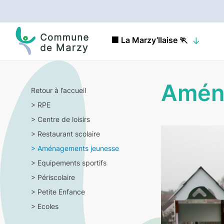
🟧 La Marzy’llaise 🏃
Amén
Retour à l’accueil
>
RPE
>
Centre de loisirs
>
Restaurant scolaire
>
Aménagements jeunesse
>
Equipements sportifs
>
Périscolaire
>
Petite Enfance
>
Ecoles