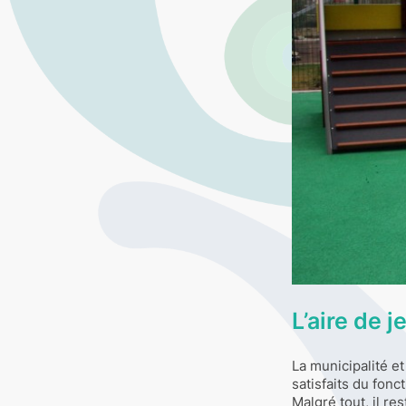
L’aire de j
La municipalité et
satisfaits du fon
Malgré tout, il res