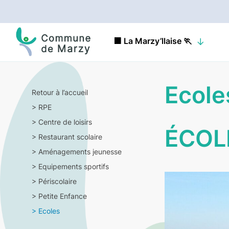
🟧 La Marzy’llaise 🏃
Ecole
Retour à l’accueil
>
RPE
>
Centre de loisirs
ÉCOLE
>
Restaurant scolaire
>
Aménagements jeunesse
>
Equipements sportifs
>
Périscolaire
>
Petite Enfance
>
Ecoles