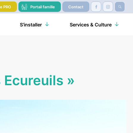
re PRO
Portail famille
Contact
S’installer
Services & Culture
Ecureuils »