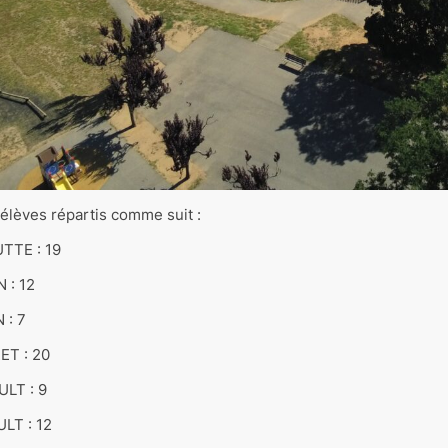
 élèves répartis comme suit :
TTE : 19
 : 12
 : 7
T : 20
LT : 9
LT : 12