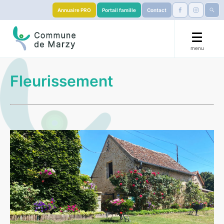
Annuaire PRO
Portail famille
Contact
menu
🟧 La Marzy’llaise 🏃
Fleurissement
Mairie
Démarches
Éducation
S’installer
Services & Culture
Visiter