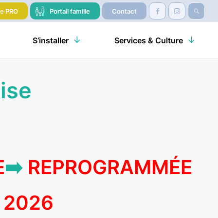
re PRO
Portail famille
Contact
S’installer
Services & Culture
ise
E
➡️
REPROGRAMMÉE
 2026