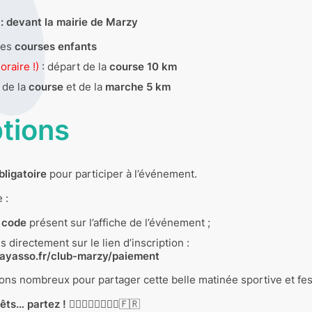
 : devant la mairie de Marzy
des
courses enfants
oraire !)
: départ de la
course 10 km
 de la
course
et de la
marche 5 km
ptions
bligatoire
pour participer à l’événement.
 :
 code
présent sur l’affiche de l’événement ;
directement sur le lien d’inscription :
ayasso.fr/club-marzy/paiement
ns nombreux pour partager cette belle matinée sportive et fes
êts… partez !
🏃‍♀️🏃‍♂️🚶‍♀️🚶‍♂️🇫🇷