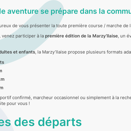
le aventure se prépare dans la commu
ux de vous présenter la toute première course / marche de la c
, venez participer à la
première édition de la Marzy’llaise
, un é
dultes et enfants
, la Marzy’llaise propose plusieurs formats ad
ts
m
km
km
ortif confirmé, marcheur occasionnel ou simplement à la reche
aite pour vous !
es des départs