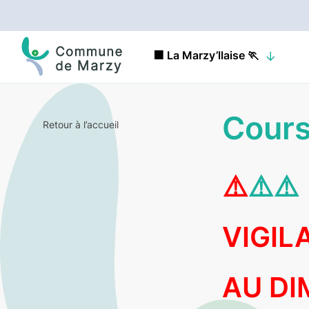
🟧 La Marzy’llaise 🏃
Cours
Retour à l’accueil
⚠️
⚠️⚠️
VIGIL
AU DI