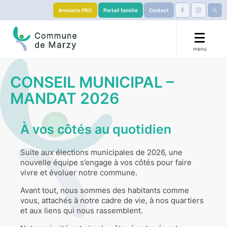
Annuaire PRO
Portail famille
Contact
menu
🟧 La Marzy’llaise 🏃
CONSEIL MUNICIPAL –
MANDAT 2026
Mairie
Démarches
À vos côtés au quotidien
Éducation
Suite aux élections municipales de 2026, une
nouvelle équipe s’engage à vos côtés pour faire
vivre et évoluer notre commune.
S’installer
Avant tout, nous sommes des habitants comme
vous, attachés à notre cadre de vie, à nos quartiers
Services & Culture
et aux liens qui nous rassemblent.
Visiter