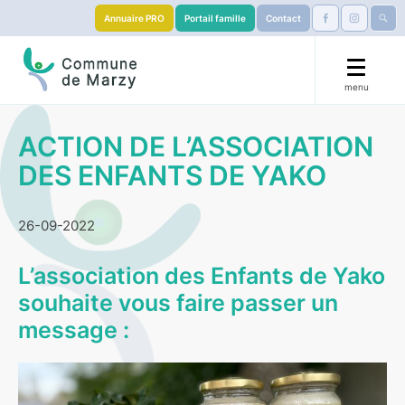
Annuaire PRO
Portail famille
Contact
menu
🟧 La Marzy’llaise 🏃
ACTION DE L’ASSOCIATION
DES ENFANTS DE YAKO
Mairie
Démarches
26-09-2022
Éducation
L’association des Enfants de Yako
souhaite vous faire passer un
S’installer
message :
Services & Culture
Visiter