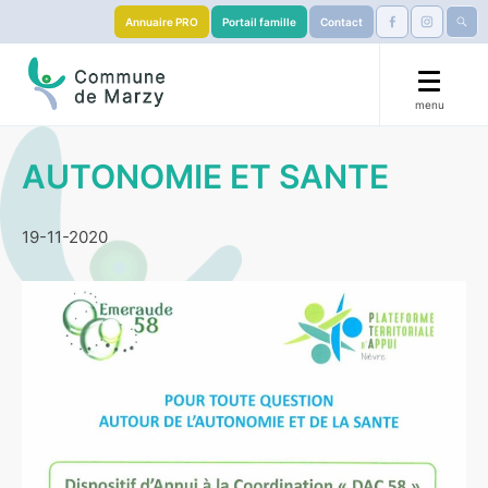
Annuaire PRO
Portail famille
Contact
menu
🟧 La Marzy’llaise 🏃
AUTONOMIE ET SANTE
Mairie
19-11-2020
Démarches
Éducation
S’installer
Services & Culture
Visiter