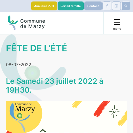
Annuaire PRO
Portail famille
Contact
menu
🟧 La Marzy’llaise 🏃
FÊTE DE L’ÉTÉ
Mairie
08-07-2022
Démarches
Le Samedi 23 juillet 2022 à
Éducation
19H30.
S’installer
Services & Culture
Visiter