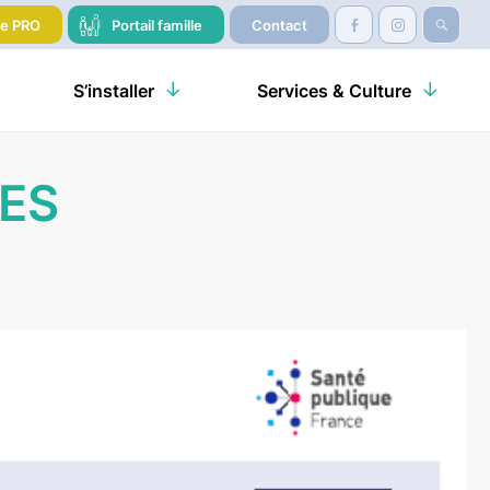
re PRO
Portail famille
Contact
S’installer
Services & Culture
UES