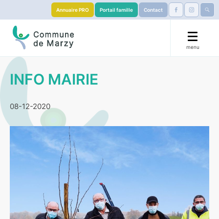
Annuaire PRO
Portail famille
Contact
menu
🟧 La Marzy’llaise 🏃
INFO MAIRIE
Mairie
08-12-2020
Démarches
Éducation
S’installer
Services & Culture
Visiter