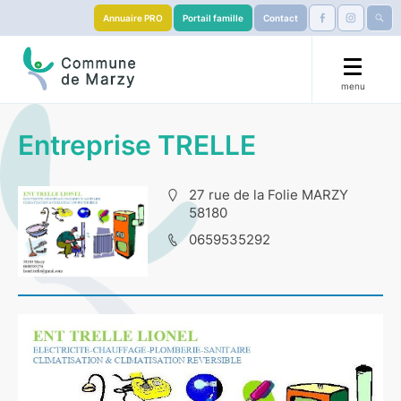
Annuaire PRO
Portail famille
Contact
menu
🟧 La Marzy’llaise 🏃
Entreprise TRELLE
Mairie
27 rue de la Folie MARZY
58180
Démarches
0659535292
Éducation
S’installer
Services & Culture
Visiter