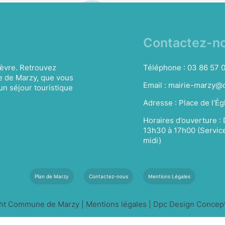
Contactez-n
èvre. Retrouvez
Téléphone :
03 86 57 
e de Marzy, que vous
Email :
mairie-marzy@o
un séjour touristique
Adresse :
Place de l'É
Horaires d’ouverture :
13h30 à 17h00 (Service
midi)
Plan de Marzy
Contactez-nous
Mentions Légales
ht Commune de Marzy
|
Mentions légales
|
Dpc Design Concepti