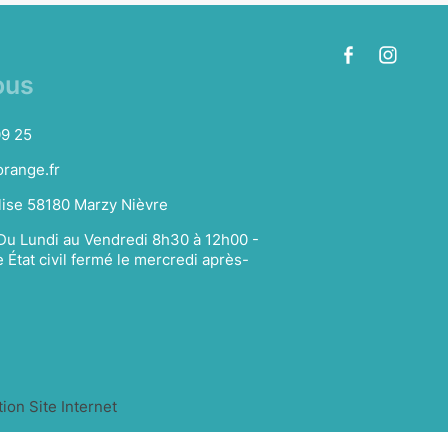
ous
09 25
range.fr
glise 58180 Marzy Nièvre
Du Lundi au Vendredi 8h30 à 12h00 -
 État civil fermé le mercredi après-
on Site Internet