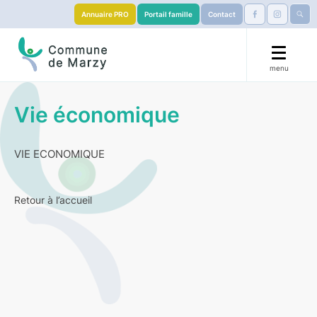
Annuaire PRO
Portail famille
Contact
menu
🟧 La Marzy’llaise 🏃
Vie économique
Mairie
VIE ECONOMIQUE
Démarches
Retour à l’accueil
Éducation
S’installer
Services & Culture
Visiter